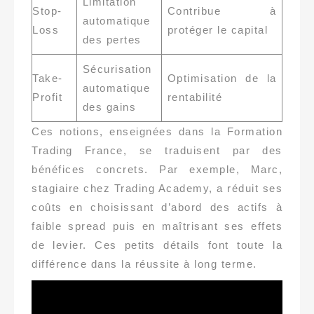
Limitation
Stop-
Contribue à
automatique
Loss
protéger le capital
des pertes
Sécurisation
Take-
Optimisation de la
automatique
Profit
rentabilité
des gains
Ces notions, enseignées dans la Formation
Trading France, se traduisent par des
bénéfices concrets. Par exemple, Marc,
stagiaire chez Trading Academy, a réduit ses
coûts en choisissant d’abord des actifs à
faible spread puis en maîtrisant ses effets
de levier. Ces petits détails font toute la
différence dans la réussite à long terme.