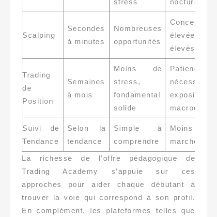
stress
nocturnes
Concentrati
Secondes
Nombreuses
Scalping
élevée, 
à minutes
opportunités
élevés
Moins de
Patience
Trading
Semaines
stress,
nécessaire,
de
à mois
fondamental
exposition
Position
solide
macroécono
Suivi de
Selon la
Simple à
Moins effic
Tendance
tendance
comprendre
marchés lat
La richesse de l’offre pédagogique de
Trading Academy s’appuie sur ces
approches pour aider chaque débutant à
trouver la voie qui correspond à son profil.
En complément, les plateformes telles que