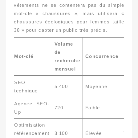
vêtements ne se contentera pas du simple
mot-clé « chaussures », mais utilisera «
chaussures écologiques pour femmes taille
38 » pour capter un public très précis.
Volume
de
Mot-clé
Concurrence
Inten
recherche
mensuel
SEO
5 400
Moyenne
Infor
technique
Agence SEO-
720
Faible
Navig
Up
Optimisation
référencement
3 100
Élevée
Trans