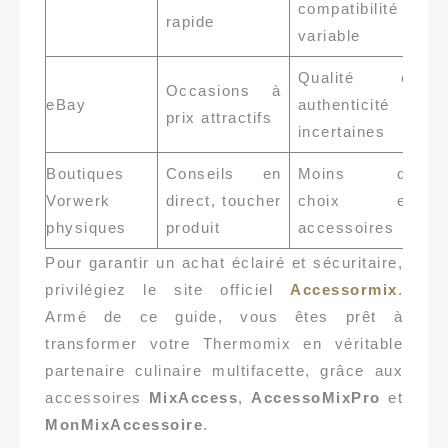
compatibilité
rapide
co
variable
Qualité et
Occasions à
P
eBay
authenticité
prix attractifs
s
incertaines
Boutiques
Conseils en
Moins de
I
Vorwerk
direct, toucher
choix en
e
physiques
produit
accessoires
a
Pour garantir un achat éclairé et sécuritaire,
privilégiez le site officiel
Accessormix
.
Armé de ce guide, vous êtes prêt à
transformer votre Thermomix en véritable
partenaire culinaire multifacette, grâce aux
accessoires
MixAccess
,
AccessoMixPro
et
MonMixAccessoire
.