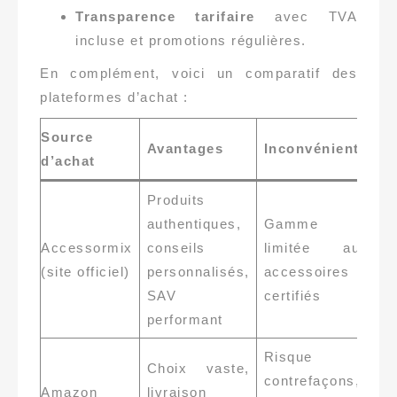
Transparence tarifaire
avec TVA
incluse et promotions régulières.
En complément, voici un comparatif des
plateformes d’achat :
Source
Avantages
Inconvénients
C
d’achat
Produits
authentiques,
Gamme
I
Accessormix
conseils
limitée aux
f
(site officiel)
personnalisés,
accessoires
ga
SAV
certifiés
performant
Risque
Choix vaste,
Vé
contrefaçons,
Amazon
livraison
et