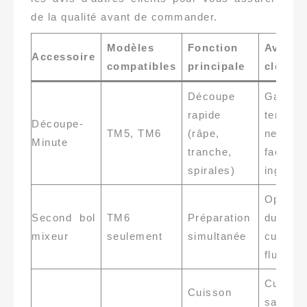
de la qualité avant de commander.
Modèles
Fonction
Avanta
Accessoire
compatibles
principale
clés
Découpe
Gain
rapide
temps,
Découpe-
TM5, TM6
(râpe,
nettoya
Minute
tranche,
facile, 
spirales)
ingrédi
Optimis
Second bol
TM6
Préparation
du te
mixeur
seulement
simultanée
cuisine
fluide
Cuisso
Cuisson
saine,