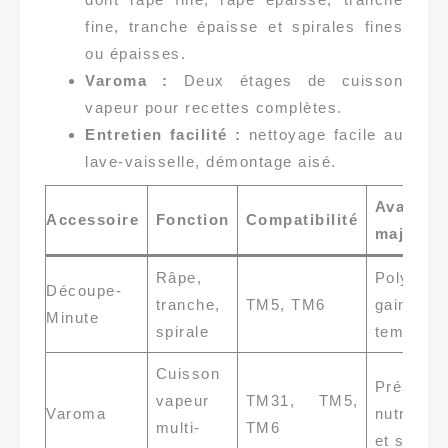
fine, tranche épaisse et spirales fines
ou épaisses.
Varoma :
Deux étages de cuisson
vapeur pour recettes complètes.
Entretien facilité :
nettoyage facile au
lave-vaisselle, démontage aisé.
Avantag
Accessoire
Fonction
Compatibilité
majeurs
Râpe,
Polyvalen
Découpe-
tranche,
TM5, TM6
gain 
Minute
spirale
temps
Cuisson
Préserve
vapeur
TM31, TM5,
Varoma
nutrimen
multi-
TM6
et saveu