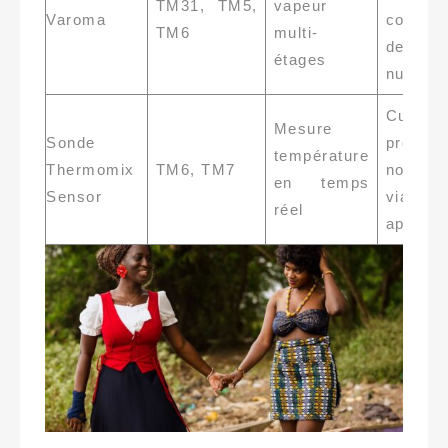
TM31, TM5,
vapeur
Varoma
conserv
TM6
multi-
des
étages
nutrime
Cuisso
Mesure
Sonde
précise
température
Thermomix
TM6, TM7
notifica
en temps
Sensor
via
réel
applicat