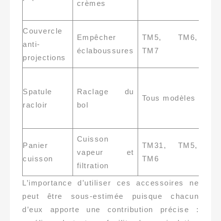
crèmes
dur
Couvercle
Acc
Empêcher
TM5, TM6,
anti-
offi
éclaboussures
TM7
projections
rec
Ind
Spatule
Raclage du
pou
Tous modèles
racloir
bol
pré
hom
Cuisson
Vei
Panier
TM31, TM5,
vapeur et
comp
cuisson
TM6
filtration
mod
L’importance d’utiliser ces accessoires ne
peut être sous-estimée puisque chacun
d’eux apporte une contribution précise :