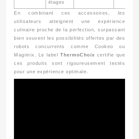
étages
En combinant ces accessoires, les
utilisateurs atteignent une expérience
culinaire proche de la perfection, surpassant
bien souvent les possibilités offertes par des
robots concurrents comme Cookeo ou
Magimix. Le label
ThermoChoix
certifie que
ces produits sont rigoureusement testés
pour une expérience optimale.