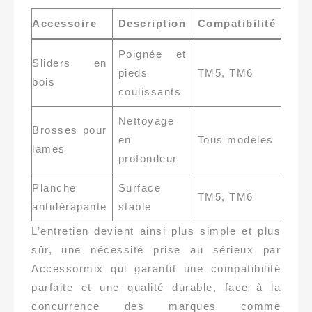
Accessoire
Description
Compatibilité
Bén
Poignée et
Sliders en
Mobi
pieds
TM5, TM6
bois
stabi
coulissants
Nettoyage
Hyg
Brosses pour
en
Tous modèles
et
lames
profondeur
long
Planche
Surface
Sécu
TM5, TM6
antidérapante
stable
et c
L’entretien devient ainsi plus simple et plus
sûr, une nécessité prise au sérieux par
Accessormix qui garantit une compatibilité
parfaite et une qualité durable, face à la
concurrence des marques comme