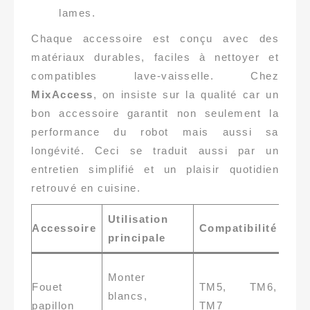
lames.
Chaque accessoire est conçu avec des
matériaux durables, faciles à nettoyer et
compatibles lave-vaisselle. Chez
MixAccess
, on insiste sur la qualité car un
bon accessoire garantit non seulement la
performance du robot mais aussi sa
longévité. Ceci se traduit aussi par un
entretien simplifié et un plaisir quotidien
retrouvé en cuisine.
Utilisation
Con
Accessoire
Compatibilité
principale
d’a
Pré
Monter
Fouet
TM5, TM6,
acc
blancs,
papillon
TM7
d’o