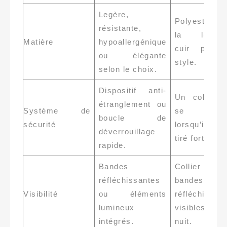
Legère,
Polyester p
résistante,
la légèret
Matière
hypoallergénique
cuir pour 
ou élégante
style.
selon le choix.
Dispositif anti-
Un collier 
étranglement ou
Système de
se détac
boucle de
sécurité
lorsqu’il e
déverrouillage
tiré fortemen
rapide.
Bandes
Collier av
réfléchissantes
bandes
Visibilité
ou éléments
réfléchissan
lumineux
visibles 
intégrés.
nuit.